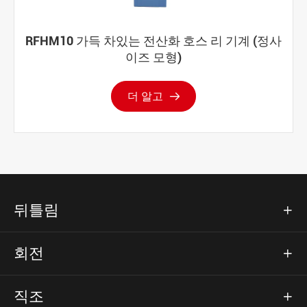
RFHM10 가득 차있는 전산화 호스 리 기계 (정사
이즈 모형)
더 알고

뒤틀림

회전

직조
