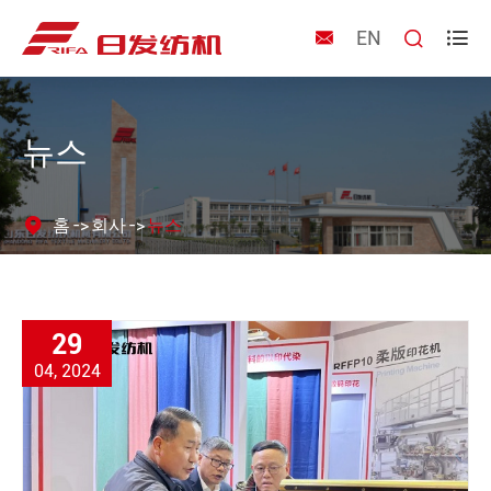
EN



뉴스
홈
회사
뉴스
29
04, 2024