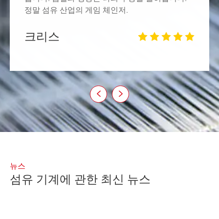
정말 섬유 산업의 게임 체인저.
크리스







뉴스
섬유 기계에 관한 최신 뉴스