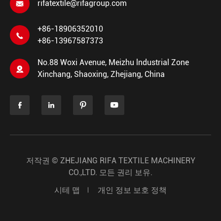
rifatextile@rifagroup.com

+86-18906352010

+86-13967587373
No.88 Woxi Avenue, Meizhu lndustrial Zone

Xinchang, Shaoxing, Zhejiang, China




저작권 ©
ZHEJIANG RIFA TEXTILE MACHINERY
CO.,LTD.
모든 권리 보유.
시테 맵
개인 정보 보호 정책