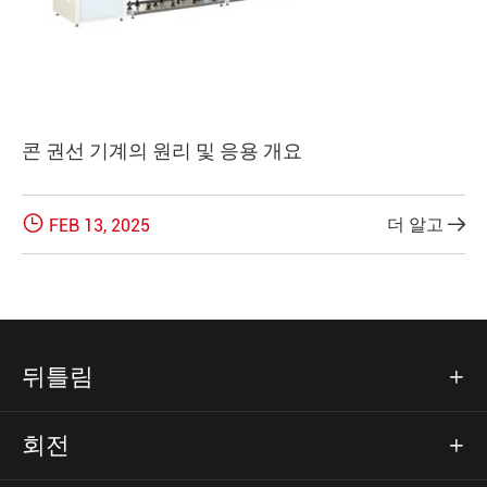
콘 권선 기계의 원리 및 응용 개요

더 알고
FEB 13, 2025

뒤틀림

회전
