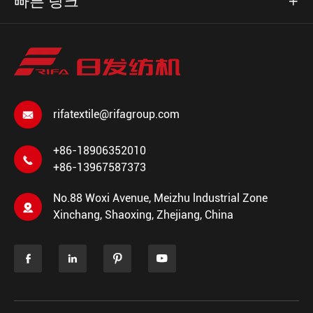
빠른 링크

rifatextile@rifagroup.com

+86-18906352010

+86-13967587373
No.88 Woxi Avenue, Meizhu lndustrial Zone

Xinchang, Shaoxing, Zhejiang, China



