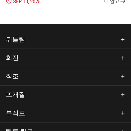

더 알고
SEP 10, 2025

뒤틀림

회전

직조

뜨개질

부직포
