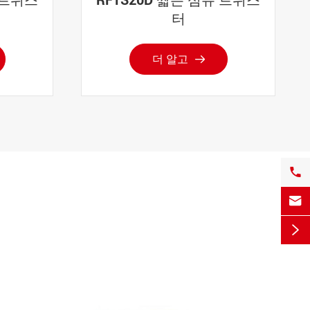
터
더 알고



