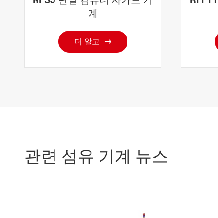
계
더 알고

관련 섬유 기계 뉴스