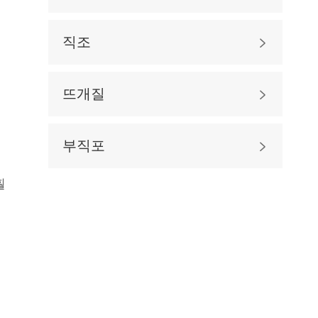
직조

뜨개질

부직포

훨