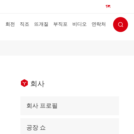
EN


림
회전
직조
뜨개질
부직포
비디오
연락처


회사
회사 프로필
공장 쇼