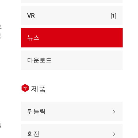
VR
[1]
요
침
뉴스
다운로드

제품
뒤틀림

훨
회전
